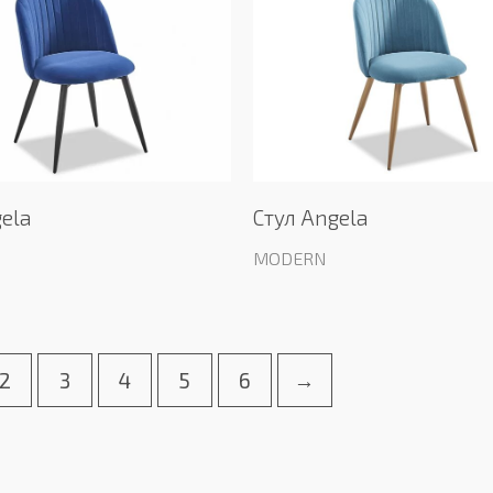
gela
Стул Angela
MODERN
2
3
4
5
6
→