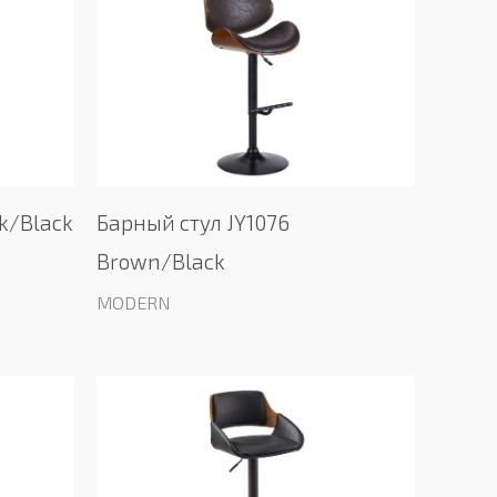
k/Black
Барный стул JY1076
Brown/Black
MODERN