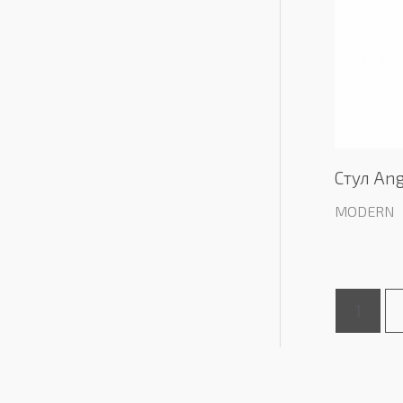
Стул An
MODERN
1