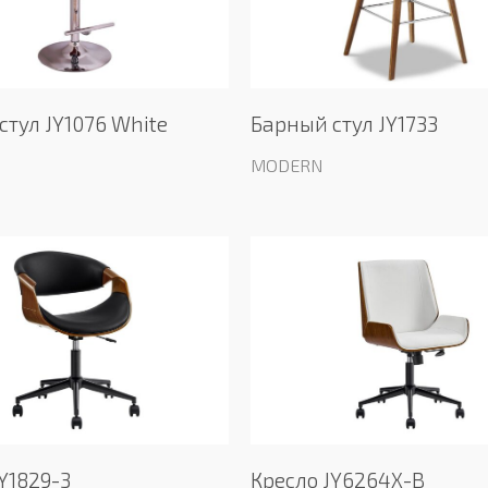
стул JY1076 White
Барный стул JY1733
MODERN
Y1829-3
Кресло JY6264X-B